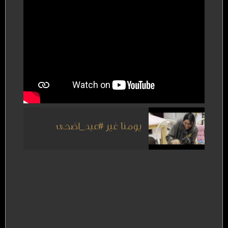
يومنا غير #عيد_اضحى