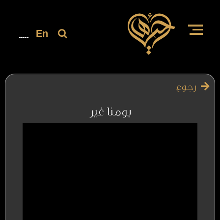
En
رجوع
يومنا غير