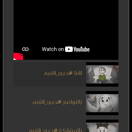
لأننا #نحيي_القيم
بالتواضع #نحيي_القيم
بالمشاركة #نحيي_القيم