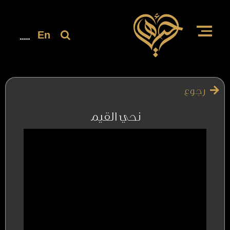
En
رجوع
نحي القيم