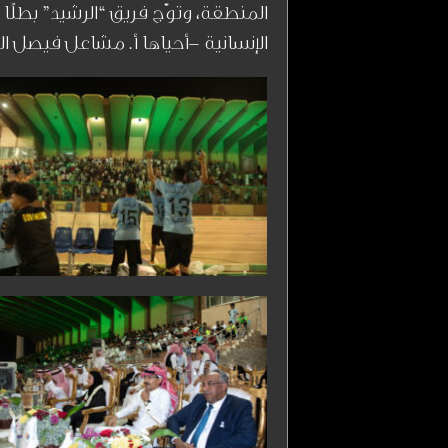
المنطقة، وتوّج فريق “الرشيد” بطلً
الإنسانية -أحياها أ. مشاعل فيصل ا