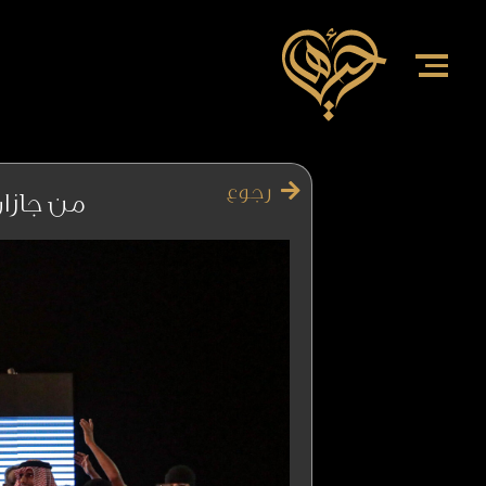
رجوع
من جازان 