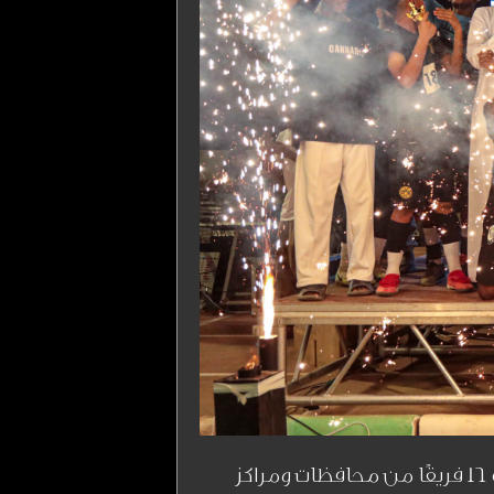
وسط أجواء حماسية مبهجة؛ اختتمت البطولة التطوعية الأولى “أحياها 2023م” في جازان بمشاركة 16 فريقًا من محافظات ومراكز