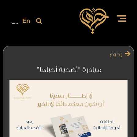
En
رجوع
مبادرة “أضحية أحياها”