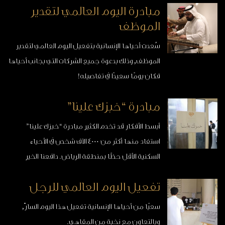
مبادرة اليوم العالمي لتقدير
الصحية.
الموظف
سُعدت أحياها الإنسانية بتفعيل اليوم العالمي لتقدير
الموظف, وذلك بدعوة جميع الشركات التي بجانب أحياها
فكان يومًا سعيدًا في تفاصيله!
مبادرة “خبزك علينا”
أبسط الأفكار قد تخدم الكثير مبادرة “خبزك علينا”
استفاد منها أكثر من 4000 الآف شخص في الأحياء
السكنية الأقل حظًا بمنطقة الرياض. دافعنا الخير
وغايتنا التأثير.
تفعيل اليوم العالمي للرجل
سعيًا من أحياها الإنسانية تفعيل هذا اليوم السارّ,
وبالتعاون مع نخبة من المقاهي.