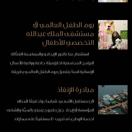
يوم الطفل العالمي في
مستشفى الملك عبدالله
التخصصي للأطفال
استشعار منا بالدور الإيجابي والمساهمة الفعّالة
للبرامج المجتمعية لخلق بيئة جاذبة وواعية للأعمال
الإنسانية قمنا بتفعيل يوم الطفل العالمي بطريقة
محبّبة لدى الأطفال في يومهم العالمي.
مبادرة الإنقاذ
لأن مستقبل الأمم بيد شبابها، وتحقيقًا لأهداف
المؤسسة في إيجاد جيل طموح يتمتع بالهمّة والشغف
لخدمة الوطن، تم تدريب 40 مستفيدًا على مهارات
الإنقاذ والإسعافات الأولية والسباحة والغوص .