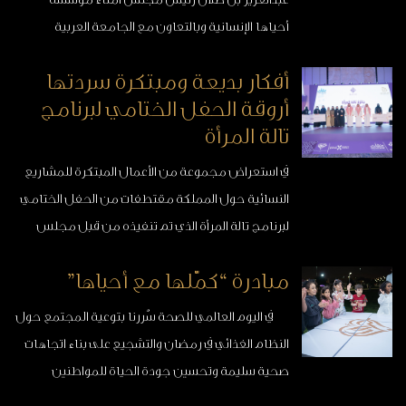
أحياها الإنسانية وبالتعاون مع الجامعة العربية
المفتوحة سُعدنا بتدشين “صندوق حرّاس الأمن” في
أفكار بديعة ومبتكرة سردتها
مقر الجامعة وقد جاءت فكرة إنشاء صندوق لحرّاس
أروقة الحفل الختامي لبرنامج
الأمن بعد انتشار مقطع تم ...
تالة المرأة
في استعراض مجموعة من الأعمال المبتكرة للمشاريع
النسائية حول المملكة مقتطفات من الحفل الختامي
لبرنامج تالة المرأة الذي تم تنفيذه من قبل مجلس
شؤون الأسرة وبالمشاركة مع منشآت والرياضة
مبادرة “كمّلها مع أحياها”
للجميع وقد رعت أحياها الإنسانية مجال الاستثمار
الصناعي والزراعي في البرنامج ...
في اليوم العالمي للصحة سُررنا بتوعية المجتمع حول
النظام الغذائي في رمضان والتشجيع على بناء اتجاهات
صحية سليمة وتحسين جودة الحياة للمواطنين
والمقيمين في المملكة ،إضافة إلى نشر المفاهيم