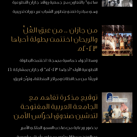
ساعي” بالتعاون مع جمعية روافد جازان التطوعية
وهي مبادرة تعني بتطوير الشباب عبر دورات تدريبية
مكثّفة في مجالات صيانة الحاسب الآلي وتقنية الاتصالات في
من جازان .. من عبق الفُلِّ
الهواتف والكاميرات.
والريحان اختتمت بطولة أحياها
2023م
وسط أجواء حماسية مبهجة؛ اختتمت البطولة
التطوعية الأولى “أحياها 2023م” في جازان بمشاركة 16
فريقًا من محافظات ومراكز المنطقة، وتوّج فريق
“الرشيد” بطلًا للبطولة بحضور الرئيس التنفيذي
توقيع مذكرة تفاهم مع
لمؤسسة عبدالعزيز بن طلال وسُرى بنت سعود للتنمية
الجامعة العربية المفتوحة
الإنسانية -أحياها أ. مشاعل فيصل ...
لتدشين صندوق لحرّاس الأمن
بحضور ورعاية من صاحب السمو الملكي الأمير
عبدالعزيز بن طلال رئيس مجلس أمناء مؤسسة