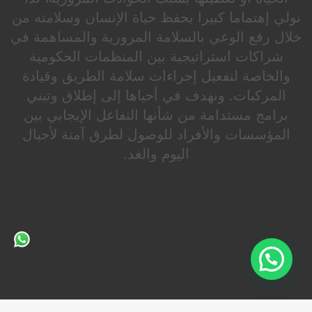
نولي إهتماما كبيرا بحفظ حياة الإنسان وسلامته من
خلال رفع الوعي بالسلامة المرورية والمساهمة في
شراكات استراتيجية بين المنظمات الحكومية
والخاصة لتفعيل إجراءات سلامة الطريق وقيادة
المركبات. ونهدف في أحياها إلى إطلاق وتبني
برامج مستدامة من شأنها التفاعل الإيجابي بين
المؤسسات والأفراد للوصول لطرق آمنة لأجيال
اليوم والغد.