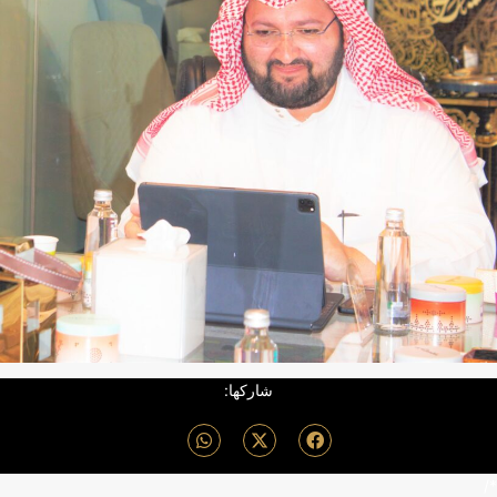
شاركها:
*/