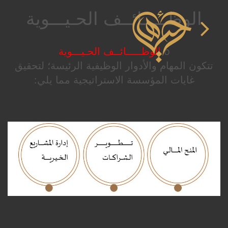
الوظـــــائــف الحـيـــوية
o
الوظـــــائــف الحـيـــوية
تتكون المهام والأدوار الوظيفية الرئيسة؛ لتحقيق
غايات المؤسسة الاستراتيجية مما يلي: